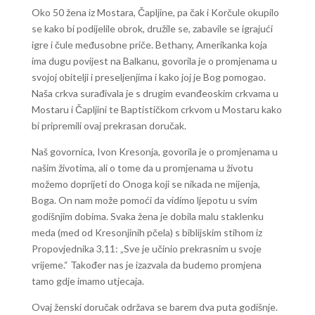
Oko 50 žena iz Mostara, Čapljine, pa čak i Korčule okupilo
se kako bi podijelile obrok, družile se, zabavile se igrajući
igre i čule međusobne priče. Bethany, Amerikanka koja
ima dugu povijest na Balkanu, govorila je o promjenama u
svojoj obitelji i preseljenjima i kako joj je Bog pomogao.
Naša crkva surađivala je s drugim evanđeoskim crkvama u
Mostaru i Čapljini te Baptističkom crkvom u Mostaru kako
bi pripremili ovaj prekrasan doručak.
Naš govornica, Ivon Kresonja, govorila je o promjenama u
našim životima, ali o tome da u promjenama u životu
možemo doprijeti do Onoga koji se nikada ne mijenja,
Boga. On nam može pomoći da vidimo ljepotu u svim
godišnjim dobima. Svaka žena je dobila malu staklenku
meda (med od Kresonjinih pčela) s biblijskim stihom iz
Propovjednika 3,11: „Sve je učinio prekrasnim u svoje
vrijeme.“ Također nas je izazvala da budemo promjena
tamo gdje imamo utjecaja.
Ovaj ženski doručak održava se barem dva puta godišnje.