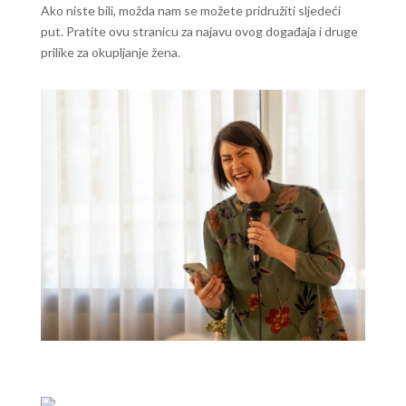
Ako niste bili, možda nam se možete pridružiti sljedeći
put. Pratite ovu stranicu za najavu ovog događaja i druge
prilike za okupljanje žena.
WhatsApp Image 2025-10-11 at 21.08.12 (1)