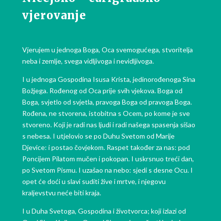
vjerovanje
Vjerujem u jednoga Boga, Oca svemogućega, stvoritelja
neba i zemlje, svega vidljivoga i nevidljivoga.
I u jednoga Gospodina Isusa Krista, jedinorođenoga Sina
Božjega. Rođenog od Oca prije svih vjekova. Boga od
Boga, svjetlo od svjetla, pravoga Boga od pravoga Boga.
Rođena, ne stvorena, istobitna s Ocem, po kome je sve
stvoreno. Koji je radi nas ljudi i radi našega spasenja sišao
s nebesa. I utjelovio se po Duhu Svetom od Marije
Djevice: i postao čovjekom. Raspet također za nas: pod
Poncijem Pilatom mučen i pokopan. I uskrsnuo treći dan,
po Svetom Pismu. I uzašao na nebo: sjedi s desne Ocu. I
opet će doći u slavi suditi žive i mrtve, i njegovu
kraljevstvu neće biti kraja.
I u Duha Svetoga, Gospodina i životvorca; koji izlazi od