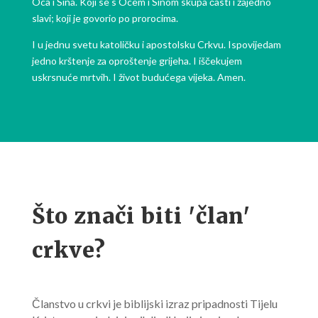
Oca i Sina. Koji se s Ocem i Sinom skupa časti i zajedno
slavi; koji je govorio po prorocima.
I u jednu svetu katoličku i apostolsku Crkvu. Ispovijedam
jedno krštenje za oproštenje grijeha. I iščekujem
uskrsnuće mrtvih. I život budućega vijeka. Amen.
Što znači biti 'član'
crkve?
Članstvo u crkvi je biblijski izraz pripadnosti Tijelu