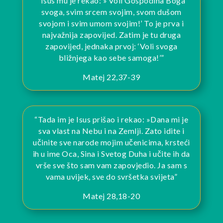
“Isus mu je rekao: »‘Voli Gospodina Boga
svoga, svim srcem svojim, svom dušom
svojom i svim umom svojim!’
To je prva i
najvažnija zapovijed.
Zatim je tu druga
zapovijed, jednaka prvoj: ‘Voli svoga
bližnjega kao sebe samoga!’”
Matej 22,37-39
“
Tada im je Isus prišao i rekao: »Dana mi je
sva vlast na Nebu i na Zemlji. Zato idite i
učinite sve narode mojim učenicima, krsteći
ih u ime Oca, Sina i Svetog Duha i učite ih da
vrše sve što sam vam zapovjedio. Ja sam s
vama uvijek, sve do svršetka svijeta
”
Matej 28,18-20