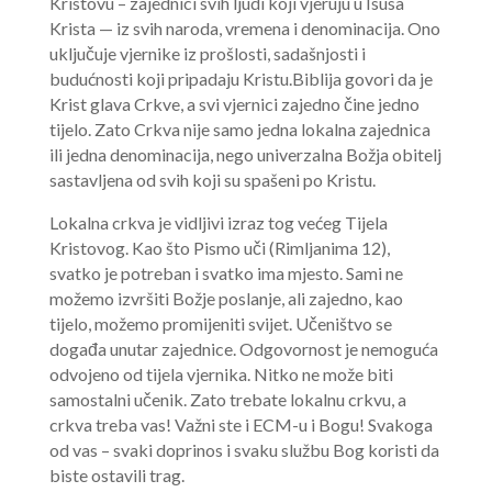
Kristovu – zajednici svih ljudi koji vjeruju u Isusa
Krista — iz svih naroda, vremena i denominacija. Ono
uključuje vjernike iz prošlosti, sadašnjosti i
budućnosti koji pripadaju Kristu.Biblija govori da je
Krist glava Crkve, a svi vjernici zajedno čine jedno
tijelo. Zato Crkva nije samo jedna lokalna zajednica
ili jedna denominacija, nego univerzalna Božja obitelj
sastavljena od svih koji su spašeni po Kristu.
Lokalna crkva je vidljivi izraz tog većeg Tijela
Kristovog. Kao što Pismo uči (Rimljanima 12),
svatko je potreban i svatko ima mjesto. Sami ne
možemo izvršiti Božje poslanje, ali zajedno, kao
tijelo, možemo promijeniti svijet. Učeništvo se
događa unutar zajednice. Odgovornost je nemoguća
odvojeno od tijela vjernika. Nitko ne može biti
samostalni učenik. Zato trebate lokalnu crkvu, a
crkva treba vas! Važni ste i ECM-u i Bogu!
Svakoga
od vas – svaki doprinos i svaku službu Bog koristi da
biste ostavili trag.