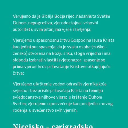
Verujemo da je Biblija Božja riječ, nadahnuta Svetim
Duhom, nepogrešiva, vjerodostojna i vrhovni
autoritet u svim pitanjima vjere i življenja;
Vjerujemo u spasonosnu žrtvu Gospodina Isusa Krista
kao jedini put spasenja; da je svaka osoba (muško i
žensko) stvorena na Božju sliku, stoga vrijedna i ima
slobodu izabrati vlastiti svjetonazor; spasenje se
prima vjerom kroz prihvatanje Kristove otkupljujuće
žrtve;
Vjerujemo u krštenje vodom odraslih vjernika koje
svjesno i bez prisile prihvaćaju Krista na temelju
svjedočanstva njihove vjere; u krštenje Duhom
Svetim; vjerujemo u posvećenje kao posljedicu novog
rođenja, u svećenstvo svih vjernih.
Nicejsko - carigradsko