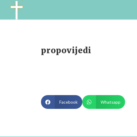
propovijedi

Facebook

Whatsapp