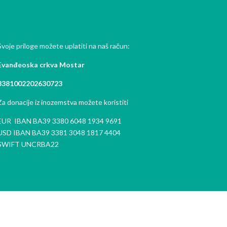
Svoje priloge možete uplatiti na naš račun:
Evanđeoska crkva Mostar
3381002202630723
Za donacije iz inozemstva možete koristiti
EUR IBAN BA39 3380 6048 1934 9691
USD IBAN BA39 3381 3048 1817 4404
SWIFT UNCRBA22